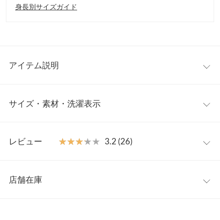
身長別サイズガイド
アイテム説明
シンプル
『結局何枚でも欲しくなるのは、シンプルかつベーシック』
サイズ・素材・洗濯表示
ながらもディティールにこだわったコットンTシャツ。マルチに
着回せる優秀アイテムなので、持っていると活躍すること間違い
なし。スカートにもパンツにも、インでもアウトでも様になるの
S
M
で、ワードローブに加えたいひと品です。
レビュー
★★★★★
★★★★★
3.2 (26)
S・Mの2サイズ展開なので、お好みのサイズ感で着用できまま
着丈
62
64
す。ベーシックなカラーに加えて、今年らしさが光るカラーにも
レビュー：26件
注目です！ 【素材・サイズ感】
肩幅
33.5
34.5
店舗在庫
柔らかくて着心地の良いコットン100%素材を使用。クルーネッ
★★★★★
★★★★★
5
身幅
42
44
クがカジュアルながら上品な印象を引き立てます。程よいゆとり
カラー：モカ
サイズ：S
購入日：2024/05/01
※表示されている情報は、8/08 17:14 時点のものになります。
のあるサイズ感で着心地が快適なのも嬉しい◎。
※在庫ありの表示でも売り切れ等の場合がございますので、詳し
袖幅
24
25