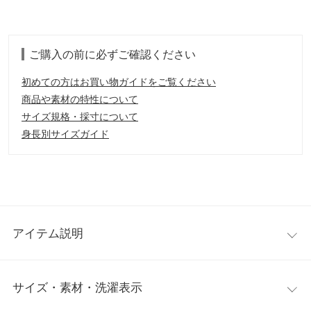
ご購入の前に必ずご確認ください
初めての方はお買い物ガイドをご覧ください
商品や素材の特性について
サイズ規格・採寸について
身長別サイズガイド
アイテム説明
夏らしいクリアチューブのPVCトングループサンダル。 フラット
サイズ・素材・洗濯表示
以上高ヒール以下、低めのヒールで歩きやすい上に、フラットよ
りも大人な雰囲気で履いていただけます。親指ループ部分でホー