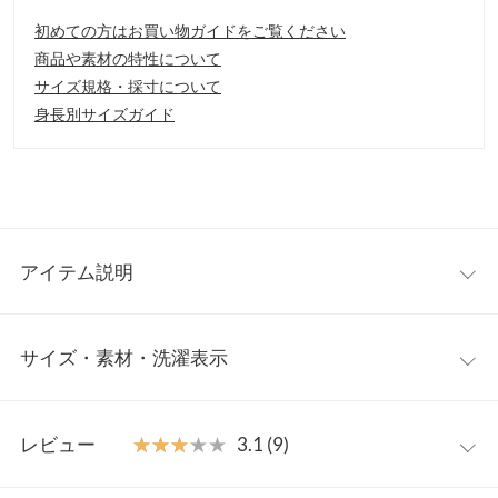
初めての方はお買い物ガイドをご覧ください
商品や素材の特性について
サイズ規格・採寸について
身長別サイズガイド
アイテム説明
1枚でOK！薄着になる季節に欲しいインナー
バックオープ
サイズ・素材・洗濯表示
ン×クロスストラップデザインが光るカップ付きキャミ。 カップ
付きで1枚で着られて、肩も背中もすっきり◎インナー感のない
素材とカラー展開で、コーデにも取り入れやすくしました。イン
ワンサイズ
レビュー
★★★★★
★★★★★
3.1 (9)
ナーに困る、背中の開いたトップス・ワンピースに特におすす
め！トレンドのシアーシャツのインナーとして活躍することも間
着丈
40
違いなしです。また
ヨガなどの軽い運動時や、ルームウェア
とし