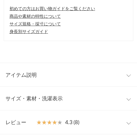
初めての方はお買い物ガイドをご覧ください
商品や素材の特性について
サイズ規格・採寸について
身長別サイズガイド
アイテム説明
着回し力抜群なコットンタンクトップ。シンプルながらも、ディ
サイズ・素材・洗濯表示
テールにこだわった1着です。気分や骨格によって選べるスクエ
アネックとUネックの2種類展開。インナーとしてはもちろんのこ
と、1枚着としてもおすすめです。
スクエア
タンク
【素材・サイズ感】
レビュー
★★★★★
★★★★★
4.3 (8)
これからの季節にぴったりな、肌ざわりの良いコットン100%素
着丈
60
60
材を使用。程よい厚みとハリ感があり、マットな生地で下着っぽ