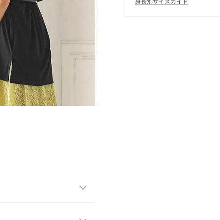
身長別サイズガイド
口のタックは気になる腕周り
隠れるくらいの丈感なので、