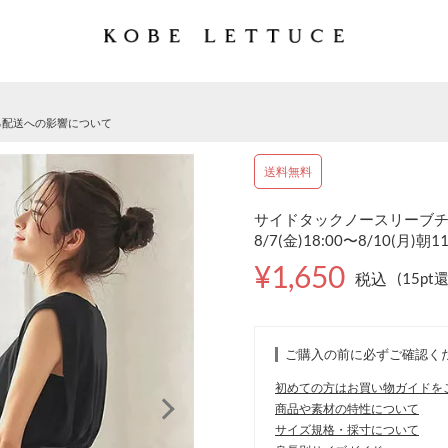
る配送への影響について
送料無料
サイドタックノースリーブチュ
8/7(金)18:00〜8/10(月)朝1
¥1,650
税込
(15pt
ご購入の前に必ずご確認く
初めての方はお買い物ガイドを
商品や素材の特性について
サイズ規格・採寸について