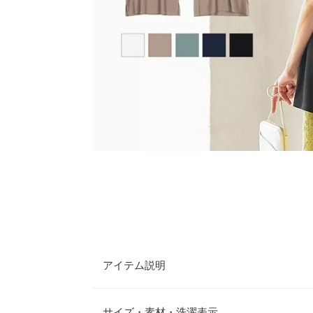
アイテム説明
エフォートレスな魅力漂うノースリチュニック。袖
を自然にカバーしてくれます。またお尻がすっぽり
サイズ・素材・洗濯表示