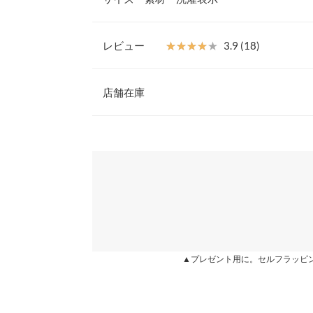
体型カバーもお手のもの。スカートからパンツまで
これからの季節に大活躍するアイテムです。カジュ
Uネック
ネックから選べる2タイプも嬉しい。
レビュー
★★★★★
★★★★★
3.9 (18)
【素材・サイズ感】
着丈
ソフトな質感のカットソー素材。シンプルなノース
レビュー：18件
で大人の抜け感がある雰囲気に。程よくゆとりがあ
店舗在庫
身幅
いシルエットなのも◎。脇スリット入りで、アウト
※キャンセル/変更不可
肩幅
★★★★★
★★★★★
5
※表示されている情報は、8/09 17:32 時点のものになりま
カラー：ブラック
※在庫ありの表示でも売り切れ等の場合がございますので
タイプ：Uネック
購入日：2021/08/06
わせください。
裾幅
シルエットが可愛いです。
袖口幅
兵庫県
三宮店
ma91 |
身長：
161cm
~
165cm
| 体重：
56kg
~
60
Vネック
姫路店
★★★★★
★★★★★
5
着丈
カラー：オフホワイト
タイプ：Uネック
購入日：2021/07/02
▲プレゼント用に。セルフラッピ
身幅
形が綺麗でめちゃくちゃ気に入りました！1日おき
毛玉が出来て外で着られる状態ではなくなりました
肩幅