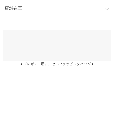
レビュー：0件
ラーのタイプ。大きいバッグに入れて持ち運びも可能。
高さ
23
店舗在庫
※キャンセル/変更不可
more
レビューを書く
横幅
34
※表示されている情報は、8/09 19:26 時点のものになります。
投稿でポイントプレゼント
※在庫ありの表示でも売り切れ等の場合がございますので、詳し
マチ
15
くはご利用店舗にお問い合わせください。
持ち手
30
兵庫県
三宮店
持ち手高さ
11
店舗在庫
ポケット
2
▲プレゼント用に。セルフラッピングバッグ▲
姫路店
店舗在庫
身長別サイズガイド
サイズ規格・採寸について
※生産時期の違いによる色や素材に関して、多少の個体差が生じ
ている場合がございます。予めご了承ください。
※上記寸法は、生産時に指示した寸法に従い掲載しております。
生産時期の違いによる製造時の個体差が多少生じている場合がご
ざいます。また、商品についたメーカータグの数値とは異なる場