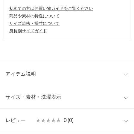
初めての方はお買い物ガイドをご覧ください
商品や素材の特性について
サイズ規格・採寸について
身長別サイズガイド
アイテム説明
保温保冷機能ばっちりでちょうどいいお弁当サイズのミニトー
サイズ・素材・洗濯表示
ト。中にはミニポケットもついていて、保冷剤やちょっとした小
物を入れることもできます。350ml程度のペットボトルや、水筒
も入る思ったより容量の大きいミニトートなのでこれからの季節
ミニ
重宝するバッグです。
レビュー
★★★★★
★★★★★
0 (0)
【素材・サイズ感】
重さ（g）
230
シンプルで使いやすいワンカラーと、カジュアルに持てるバイカ