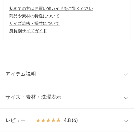
初めての方はお買い物ガイドをご覧ください
商品や素材の特性について
サイズ規格・採寸について
身長別サイズガイド
アイテム説明
『凝らずに完成。』これ一枚で旬なスタイリングに仕上がるコン
サイズ・素材・洗濯表示
ビネゾン。 ハイウエスト切り替えでスタイルアップ効果のあるア
イテムです。顔周りをすっきりと印象づけるオープンカラーが新
鮮。ストンとしたボトム部分が旬な雰囲気を醸し出します。
ワンサイズ
【素材・サイズ感】
レビュー
★★★★★
★★★★★
4.8 (6)
麻混のさらっとした着心地がこれからの季節にぴったり◎。すと
着丈
138.5
んとしたキレイな落ち感があり、カジュアルな中にも女性らしさ