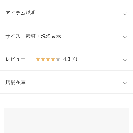
アイテム説明
プリーツデザインが女性らしさを引き立ててくれるトップスが登
サイズ・素材・洗濯表示
場。アシンメトリーデザインのおかげで単調に見せず、こなれ感
の出せるアイテムです。きれいめなテーパードパンツからカジュ
アルなデニムまで。様々なボトムと相性が良いデザインです。
ワンサイズ
【素材・サイズ感】
レビュー
★★★★★
★★★★★
4.3 (4)
程良くハリのある素材を使用し、プリーツを美しく表現。後ろ開
着丈（前）
60
きで着脱しやすいのも嬉しいポイント。コーディネートの主役に
レビュー：4件
なるデザイン性ある一枚です。
着丈（後）
56
店舗在庫
※キャンセル/変更不可
★★★★★
★★★★★
5
身幅
46
カラー：ブラック
購入日：2021/08/06
※表示されている情報は、8/09 09:18 時点のものになります。
※在庫ありの表示でも売り切れ等の場合がございますので、詳し
肩幅
36
とてもかわいいです。
くはご利用店舗にお問い合わせください。
まりまりこ |
身長：
151cm
~
155cm
| 体重：
46kg
~
50kg
| 足のサイズ：
裾幅
55
22.0cm
~
22.5cm
兵庫県
三宮店
袖口幅
17
店舗在庫