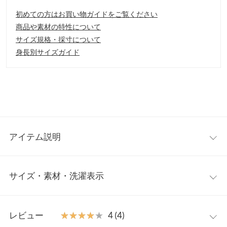
初めての方はお買い物ガイドをご覧ください
商品や素材の特性について
サイズ規格・採寸について
身長別サイズガイド
アイテム説明
ペイント柄がスタイリングの主役になるフレアスカート。遊び心
サイズ・素材・洗濯表示
があるランダム柄プリントで、シンプルなトップスもお洒落に決
まります。ゆったりしたシルエットなので体型カバーにも◎。
【素材・サイズ感】
ワンサイズ
程よいハリ感のある素材。ウエストはバックゴムで着脱しやすく
レビュー
★★★★★
★★★★★
4 (4)
快適です。裏地付きなのでさらりと動きやすいのも嬉しいポイン