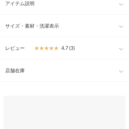
アイテム説明
子供っぽくなりがちなサロペットを、”さらりとした素材”で仕立
サイズ・素材・洗濯表示
てることで、大人可愛く仕上げた、『大人カジュアル、きれいめ
サロペット。』合わせるトップス次第で雰囲気を変えられる、着
回し力の高いおすすめアイテムです。肩紐を片方外して、こなれ
ワンサイズ
感のあるスタイルにしても◎フロントのポケットデザインが
レビュー
★★★★★
★★★★★
4.7 (3)
POINTに。
着丈
135.5
【素材・サイズ感】
レビュー：3件
肩紐長さ調節可能。ポリエステル混でしわになりにくく、お手入
身幅
43
店舗在庫
れが簡単なのも嬉しいポイント。フロント、サイド、後ろポケッ
★★★★★
★★★★★
5
肩幅
28
ト付きで、普段着としてはもちろん程良い伸縮性でアクティブに
カラー：エクリュ
購入日：2022/05/26
※表示されている情報は、8/07 17:09 時点のものになります。
動けるので、アウトドアなどアクティブなシーンにもぴったりな
※在庫ありの表示でも売り切れ等の場合がございますので、詳し
ウエスト幅
46
真っ白ではなく良い色味でした。着た時も股の違和感や重い感じ
１枚です。
くはご利用店舗にお問い合わせください。
はなかったです。2度ほど着用で娘に持っていかれました笑我が
※キャンセル/変更不可
ヒップ幅
49.5
家のお気に入りです。
兵庫県
三宮店
裾幅
18.5
店舗在庫
さっくーん♡ |
身長：
156cm
~
160cm
| 体重：
46kg
~
50kg
| 足のサイズ：
22.0cm
~
22.5cm