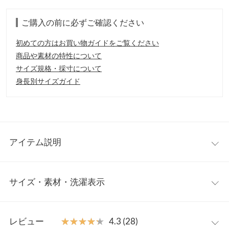
ご購入の前に必ずご確認ください
初めての方はお買い物ガイドをご覧ください
商品や素材の特性について
サイズ規格・採寸について
身長別サイズガイド
アイテム説明
シンプルなボトムにも映える、フロントギャザーのデザイントッ
サイズ・素材・洗濯表示
プス。細やかなディテールがスタイリングを華やかに彩ります。
デザイン性がありながらも、使いやすく着回し力抜群◎
【素材・サイズ感】
【実寸(cm)約】
綿混で着心地の良いリブ素材を使用。ギャザーで出した立体感が
レビュー
★★★★★
★★★★★
4.3 (28)
●着丈…55