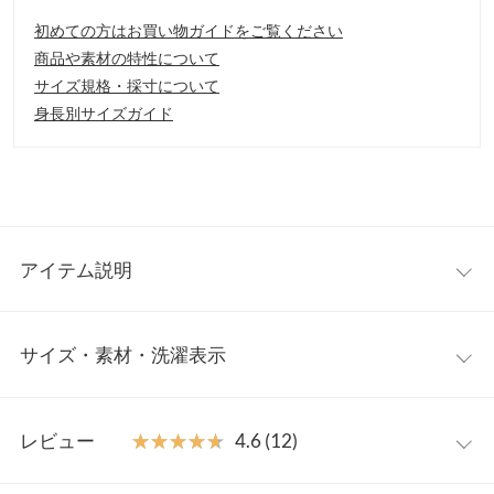
初めての方はお買い物ガイドをご覧ください
商品や素材の特性について
サイズ規格・採寸について
身長別サイズガイド
アイテム説明
シーズンムード高まるサマーワンピース。生地をたっぷりと使っ
サイズ・素材・洗濯表示
たボリューム感が魅力的な一枚です。両サイドにリボンがついて
おり、前でも後ろでもウエストマークすることができます。
【素材・サイズ感】
ワンサイズ
ソフトな肌ざわりのコットン素材。ふんわりしたシルエット感
レビュー
★★★★★
★★★★★
4.6 (12)
で、ストレスフリーな着心地を叶えます。涼し気なVネックが爽
【A】着丈
121
やかな印象で、普段のお出かけからレジャーシーンまで幅広くお