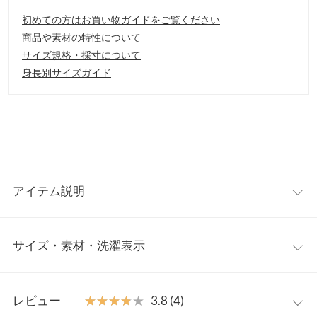
初めての方はお買い物ガイドをご覧ください
商品や素材の特性について
サイズ規格・採寸について
身長別サイズガイド
アイテム説明
どんなトップスとも相性抜群のテーパードパンツ。センタープレ
サイズ・素材・洗濯表示
ス入りなので美脚効果も期待できます◎。きちんと見えするシル
エットなので、色々なシーンで着回しやすいデザインです。
【素材・サイズ感】
S
M
さらりとした質感のポリエステル素材。合わせるトップスによっ
レビュー
★★★★★
★★★★★
3.8 (4)
てデイリーからオフィスシーンまで使える一枚です。バックゴム