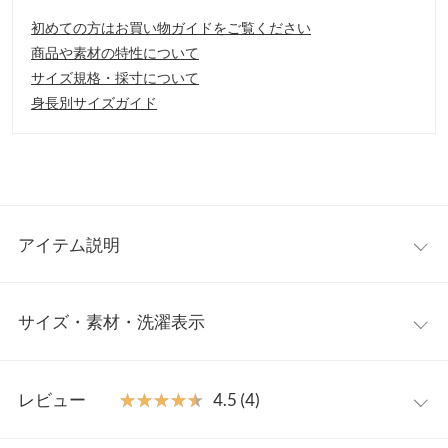
初めての方はお買い物ガイドをご覧ください
商品や素材の特性について
サイズ規格・採寸について
身長別サイズガイド
アイテム説明
たっぷりフレ
シンプルながら、女性らしさをもたらしてくれる一枚。
サイズ・素材・洗濯表示
アのAラインワンピース。ウエストリボンは前でも後ろでも結べ
る仕様なので、その日の気分に合わせて着こなしも楽しめます。
また程よく落ち感があるので、リラックスした素材使いながら、
ワンサイズ
女性らしい大人な印象で着こなせます。
レビュー
★★★★★
★★★★★
4.5 (4)
【素材・サイズ感】
着丈
122
さらりと肌ざわりのよいコットン素材。1枚ではもちろん、デニ