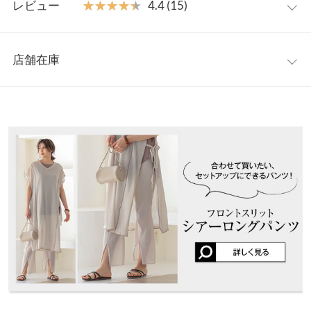
だけます。
レビュー
★★★★★
★★★★★
4.4 (15)
【素材・サイズ感】
着丈
107
軽く、肌ざわりの良いシアー編地。Tシャツやシャツの上からレ
レビュー：15件
イヤードすることで、シーズンムード漂うコーディネートが完成
身幅
60
店舗在庫
◎足元まであるロング丈も嬉しいポイント。
★★★★★
★★★★★
5
肩幅
60
※キャンセル/変更不可
カラー：ブラック
購入日：2024/08/25
※表示されている情報は、8/08 11:06 時点のものになります。
※在庫ありの表示でも売り切れ等の場合がございますので、詳し
裾幅
60
シアートップスに合わせたくて白ラインが効いてる大好きな組み
くはご利用店舗にお問い合わせください。
合わせに一目惚れで購入。軽くて涼しくて揺れる素材に大満足で
身長別サイズガイド
サイズ規格・採寸について
す。ゆったりサイズ感なのでどんなコーデでも対応可能。上から
兵庫県
三宮店
羽織っても、インナーとしてロングガーデを羽織っても可愛いい
店舗在庫
※生産時期の違いによる色や素材に関して、多少の個体差が生じ
のでとても気に入りました！
ている場合がございます。予めご了承ください。
lettuce2591 |
身長：
161cm
~
165cm
| 体重：
61kg
~
65kg
| 足のサイズ：
※上記寸法は、生産時に指示した寸法に従い掲載しております。
姫路店
店舗在庫
24.0cm
~
24.5cm
生産時期の違いによる製造時の個体差が多少生じている場合がご
ざいます。また、商品についたメーカータグの数値とは異なる場
★★★★★
★★★★★
5
合がございます。予めご了承ください。
カラー：ブラウン
購入日：2021/07/20
ぐーちゃんが着用されてるのを見て欲しくて購入。 マンネリ化し