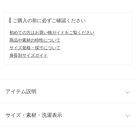
ご購入の前に必ずご確認ください
初めての方はお買い物ガイドをご覧ください
商品や素材の特性について
サイズ規格・採寸について
身長別サイズガイド
アイテム説明
シアーな編地が爽やかなロングトップス。涼し気な透け感がシー
サイズ・素材・洗濯表示
ズンムードを引き立てる1着です。配色であしらったメローステ
ッチがさりげないデザインポイント。大胆な脇開き＋リボンディ
テールなので、インナーとのレイヤードスタイルを楽しんでいた
ワンサイズ