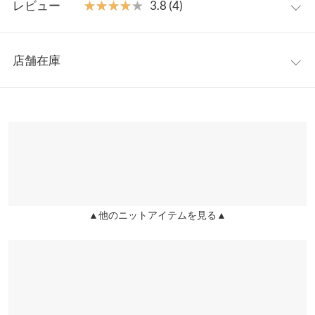
ると便利なアイテムです。
レビュー
★★★★★
★★★★★
3.8 (4)
【素材・サイズ感】
着丈
55
シャリ感のある素材を使用。さらっと快適な着心地で、これから
レビュー：4件
の季節にぴったり。襟ぐりには編地変化をつけてポイントにしま
身幅
50
店舗在庫
した。身幅はゆったりサイズながらも、コンパクトな丈感で色々
★★★★★
★★★★★
5
肩幅
50
なボトムに合わせやすいバランスです。
カラー：ブラック
購入日：2021/06/07
※表示されている情報は、8/08 09:56 時点のものになります。
※キャンセル/変更不可
※在庫ありの表示でも売り切れ等の場合がございますので、詳し
裾幅
42
デザインが気に入って2色リピートしています！
くはご利用店舗にお問い合わせください。
Rina＊ |
身長：
156cm
~
160cm
| 体重：
41kg
~
45kg
| 足のサイズ：
23.0cm
~
袖口幅
17
23.5cm
兵庫県
三宮店
身長別サイズガイド
サイズ規格・採寸について
店舗在庫
★★★★★
★★★★★
4
※生産時期の違いによる色や素材に関して、多少の個体差が生じ
カラー：ブルー
購入日：2021/08/24
▲他のニットアイテムを見る▲
姫路店
ている場合がございます。予めご了承ください。
店舗在庫
きれいなブルーで気分が上がります！シルエットを拾いすぎない
※上記寸法は、生産時に指示した寸法に従い掲載しております。
形なのも◎でした！
生産時期の違いによる製造時の個体差が多少生じている場合がご
くろ123 |
身長：
~
| 体重：
~
| 足のサイズ：
~
ざいます。また、商品についたメーカータグの数値とは異なる場
合がございます。予めご了承ください。
★★★★★
★★★★★
3