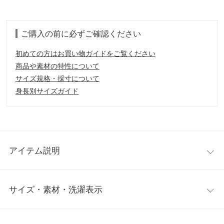
ご購入の前に必ずご確認ください
初めての方はお買い物ガイドをご覧ください
商品や素材の特性について
サイズ規格・採寸について
身長別サイズガイド
アイテム説明
ガーター編みがクリアーな印象のニットトップス。上品なボート
サイズ・素材・洗濯表示
ネックで、大人が着やすいデザインに仕上げました。ボックスシ
ルエットなので、インでもアウトでも着用しやすく、ボディライ
ンをさりげなくカバーしてくれます◎着回し力が高く、持ってい
ワンサイズ