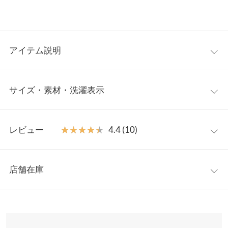
アイテム説明
諸事情により販売を中止させていただく事となりました。 楽しみ
サイズ・素材・洗濯表示
にしてくださっていた皆様には大変申し訳ございませんが、何卒ご
理解下さいますようお願い申し上げます。
ワンサイズ
ボリュームのあるティアードデザインが魅力のワンピース。程よ
レビュー
★★★★★
★★★★★
4.4 (10)
くハリのある生地でふんわりシルエットを出した一着。リラック
【A】着丈
121
スしたこなれ感を演出できるワンピースは、これ一枚でコーディ
レビュー：10件
ネートが完成する楽ちんアイテム。襟元はキーネックデザインで
【A】身幅
49
店舗在庫
抜け感を演出◎。
★★★★★
★★★★★
5
【A】肩幅
63
【素材・サイズ感】
カラー：ブラック
購入日：2021/10/19
※表示されている情報は、8/07 23:19 時点のものになります。
軽くさらりとした肌ざわりの綿100%素材。ハリのある生地で体
※在庫ありの表示でも売り切れ等の場合がございますので、詳し
【A】裾幅
140
148cmですが丈感も良く、生地感もシルエットも全部が良くて買
のラインが響きにくいのも嬉しいポイントです。ソフトな質感の
くはご利用店舗にお問い合わせください。
って良かった！！ 再販あれば違う色も欲しい！！
裏地付きで透けが気にならない。ゆったりしたサイズ感なので着