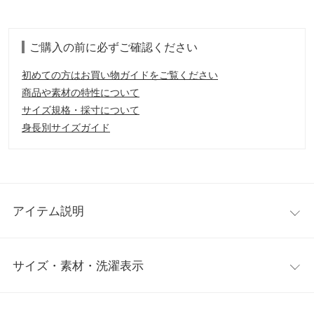
ご購入の前に必ずご確認ください
初めての方はお買い物ガイドをご覧ください
商品や素材の特性について
サイズ規格・採寸について
身長別サイズガイド
アイテム説明
快適にお手続きいただけるようサーバー増強を図っております
サイズ・素材・洗濯表示
が、アクセス集中時はサイト動作が重くなったり、順番待ち制に
随時切り替わることがございます。予めご了承くださいませ。
チュニック
ワンサイズ