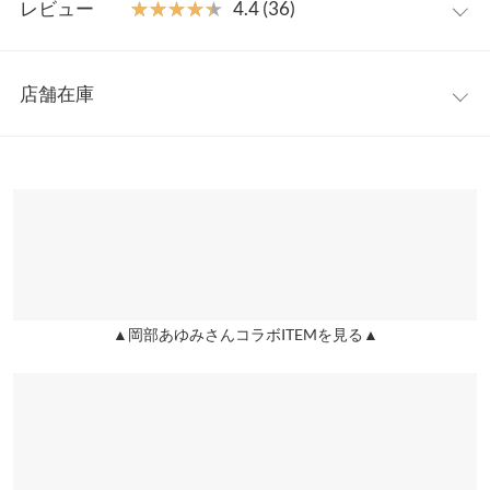
大人気インフルエンサー、岡部あゆみさんコラボの新作が登場。
レビュー
★★★★★
★★★★★
4.4 (36)
アシンメトリーデザインに裾のフリルが華やかさをプラスし、コ
着丈
75
ーディネートに加えるだけで旬な着こなしが完成します。特にこ
レビュー：36件
だわったのは素材感。さらっとした肌触りで真夏でも不快感なく
身幅
48
店舗在庫
着られます。シワになりづらい高見え素材は一度着ると虜になる
★★★★★
★★★★★
5
肩幅
36
事間違いなしです。 チュニックとワンピースから選べる2タイプ
カラー：オフホワイト
タイプ：ワンピース
購入日：2021/06/17
※表示されている情報は、8/08 20:38 時点のものになります。
です。
※在庫ありの表示でも売り切れ等の場合がございますので、詳し
袖口幅
20
顔タイプ的に可愛い系のデザインが似合わない！だけど可愛いも
【素材・サイズ感】
くはご利用店舗にお問い合わせください。
の着たい！という私にピッタリでした。 上半身はシンプルだから
レーヨン混で上品な光沢がある素材。ウエスト周りはゆったりと
可愛すぎず顔ともマッチして、でも裾のフリルはしっかり可愛
したシルエットなのも嬉しいポイント。1枚でもデニムやレギン
ワンピース
ワンサイズ
兵庫県
三宮店
い。 合わせ方次第で綺麗めにもカジュアルにも振れるのも嬉しい
スと合わせてもかわいい。
店舗在庫
です。
※キャンセル/変更不可
着丈
119
▲岡部あゆみさんコラボITEMを見る▲
aika148 |
身長：
146cm
~
150cm
| 体重：
41kg
~
45kg
| 足のサイズ：
~
姫路店
身幅
48
店舗在庫
★★★★★
★★★★★
5
肩幅
36
カラー：ブラック
タイプ：ワンピース
購入日：2021/06/10
袖口幅
20
足首のアシンメトリーのフリルが可愛いです。 脇のあきが大きめ
なので、もう少し狭いとなお嬉しいです。