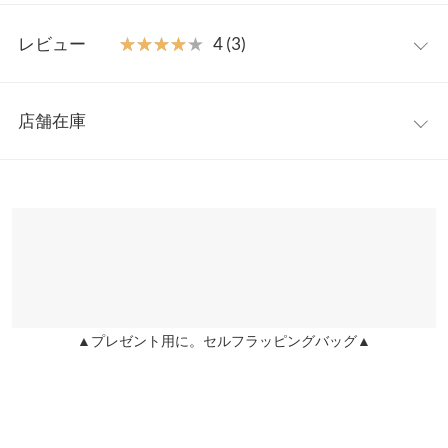
ュームのあるワンピースやボトムスと相性ばっちりです。
S
M
L
LL
【素材・サイズ感】
レビュー
★★★★★
★★★★★
4 (3)
S~LLの4サイズ展開。ベーシックで使いやすい3カラーでカラーコ
足幅
7.5
7.7
7.9
8.1
ーデの足元にぴったりです。
レビュー：3件
※キャンセル/変更不可
ヒール高
-
3.5
-
-
店舗在庫
さ
★★★★★
★★★★★
5
カラー：アイボリー
サイズ：M
購入日：2021/08/08
※表示されている情報は、8/10 00:12 時点のものになります。
前高さ
-
2
-
-
※在庫ありの表示でも売り切れ等の場合がございますので、詳し
甲高幅広です！足幅はおよそ9cm位のあります 何故かこのサンダ
くはご利用店舗にお問い合わせください。
片足の重
-
230
-
-
ル横幅とかのサイズが書いてない… セールになってたので一か八
さ（g）
か買ってみました（笑） いつもはMサイズ かかと部分はピッタリ
兵庫県
三宮店
じゃなくて1cm位の余裕あり ヒモ部分も全体的に余裕がある あと
店舗在庫
身長別サイズガイド
サイズ規格・採寸について
見た目より軽いから歩きやすそう！色も可愛い！横幅は気になる
が…（笑） これなら黒も可愛いと思われる！
▲プレゼント用に。セルフラッピングバッグ▲
※生産時期の違いによる色や素材に関して、多少の個体差が生じ
姫路店
店舗在庫
うーろん |
身長：
151cm
~
155cm
| 体重：
56kg
~
60kg
| 足のサイズ：
23.0cm
ている場合がございます。予めご了承ください。
~
23.5cm
※上記寸法は、生産時に指示した寸法に従い掲載しております。
生産時期の違いによる製造時の個体差が多少生じている場合がご
★★★★★
★★★★★
4
ざいます。また、商品についたメーカータグの数値とは異なる場