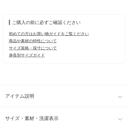
ご購入の前に必ずご確認ください
初めての方はお買い物ガイドをご覧ください
商品や素材の特性について
サイズ規格・採寸について
身長別サイズガイド
アイテム説明
華奢なコードストラップでヌーディなサンダル。同色の底色と程
サイズ・素材・洗濯表示
よいプラットフォームで足長効果もあります。ストラップはホッ
ク式なので着脱もラクチン。トレンドの編み上げスタイルでボリ