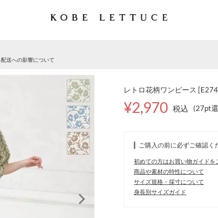
る配送への影響について
レトロ花柄ワンピース [E274
¥2,970
税込
(27pt
ご購入の前に必ずご確認く
初めての方はお買い物ガイドを
商品や素材の特性について
サイズ規格・採寸について
身長別サイズガイド