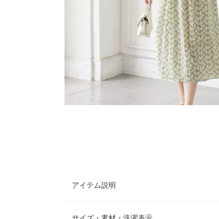
アイテム説明
レトロ可愛い花柄がプリントされた、上品で華やか
ストを切り替えることでメリハリのあるシルエット
サイズ・素材・洗濯表示