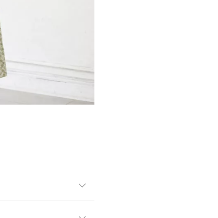
なバンドカラーワンピ。ウエ
になり、ふんわり広がるフレ