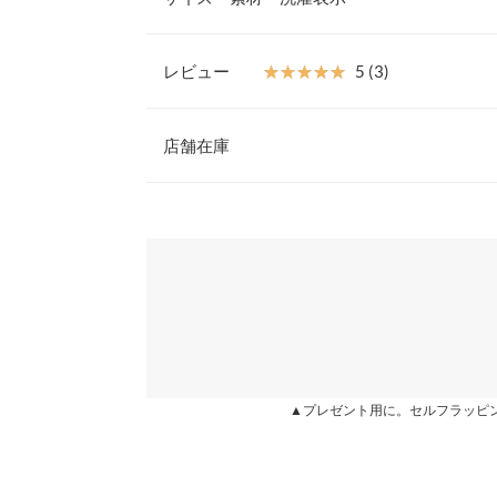
アラインが女性らしい雰囲気に。旬なボリュームス
リ◎。コーディネートに迷ったときにさっと着られ
【素材・サイズ感】
レビュー
★★★★★
★★★★★
5 (3)
肌触りがよく、これからの季節にもストレスフリー
【A】着丈
用。エアリー感のあるふんわりとしたディティール
レビュー：3件
が、大人可愛い印象を叶えます。ウエストの切り替
店舗在庫
【A】身幅
んと見えしながらも楽ちんな着心地が嬉しい。
※キャンセル/変更不可
【A】肩幅
★★★★★
★★★★★
5
※表示されている情報は、8/08 18:26 時点のものになりま
カラー：ブルー
※在庫ありの表示でも売り切れ等の場合がございますので
購入日：2021/07/04
わせください。
【A】ウエスト幅
ぽわん袖が可愛いです。レトロ柄も気に入っていま
【A】裾幅
兵庫県
三宮店
k_haru |
身長：
161cm
~
165cm
| 体重：
51kg
~
55
【A】袖丈
【A】袖幅
姫路店
★★★★★
★★★★★
5
カラー：ブルー
購入日：2021/05/20
▲プレゼント用に。セルフラッピ
【A】袖口幅
とても素敵です。
【B】着丈
まりまりこ |
身長：
151cm
~
155cm
| 体重：
46kg
~
50