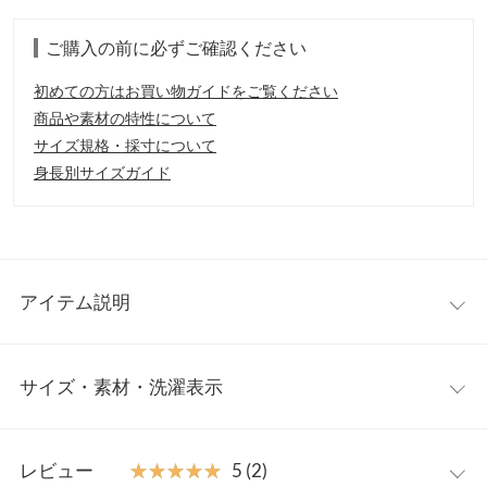
ご購入の前に必ずご確認ください
初めての方はお買い物ガイドをご覧ください
商品や素材の特性について
サイズ規格・採寸について
身長別サイズガイド
アイテム説明
レイヤードスタイルに欠かせないロングタンクトップ。Tシャツ
サイズ・素材・洗濯表示
やシャツとの重ね着はもちろん、主役級トップスとしても活躍す
るので、様々なスタイリングにお役立ち◎。お手頃価格で色違い
でも持っていたい、おすすめアイテムです。
ワンサイズ
【素材・サイズ感】
レビュー
★★★★★
★★★★★
5 (2)