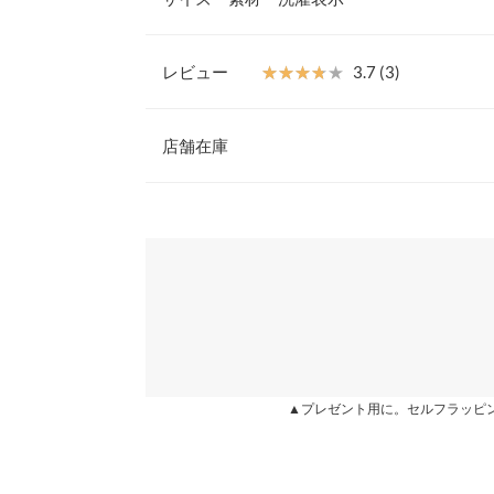
「Lettuce」の頭文字からLtceproduct。に。
して使いやすいバッグです。
【素材・サイズ感】
レビュー
★★★★★
★★★★★
3.7 (3)
レザーで縁取った配色パターンのキャンバスバッグ
重さ（g）
※キャンセル/変更不可
レビュー：3件
店舗在庫
高さ
横幅
★★★★★
★★★★★
5
※表示されている情報は、8/08 03:20 時点のものになりま
カラー：キャメルロゴ
※在庫ありの表示でも売り切れ等の場合がございますので
購入日：2021/05/20
わせください。
マチ
セールでお安く買えましたが、すんごい可愛いです
持ち手
っただけですが、肩掛けの長いベルトが取り外しで
兵庫県
三宮店
ちの場合は外せるといいなと思いましたが、可愛く
持ち手高さ
満足です！
ショルダー
姫路店
やまま |
▲プレゼント用に。セルフラッピ
身長別サイズガ
★★★★★
★★★★★
5
※生産時期の違いによる色や素材に関して、多少の個体
カラー：キャメルロゴ
購入日：2021/04/20
す。予めご了承ください。