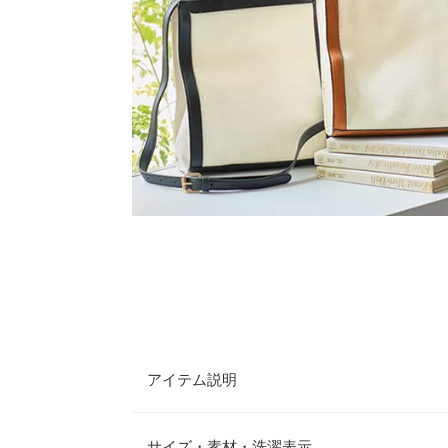
アイテム説明
コンパクトなのにマチもあって使い勝手のいいキャ
もついてるので２wayでお使いいただけます。さ
サイズ・素材・洗濯表示