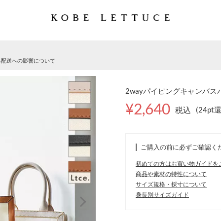
る配送への影響について
2wayパイピングキャンバスバッ
¥2,640
税込
(24pt
ご購入の前に必ずご確認く
初めての方はお買い物ガイドを
商品や素材の特性について
サイズ規格・採寸について
身長別サイズガイド