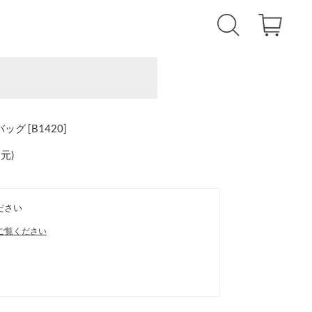
グ [B1420]
還元
)
ださい
ご覧ください