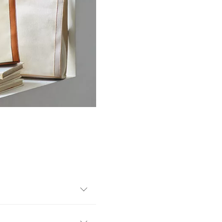
ンバスバッグ。ショルダー紐
りげないロゴバージョンは