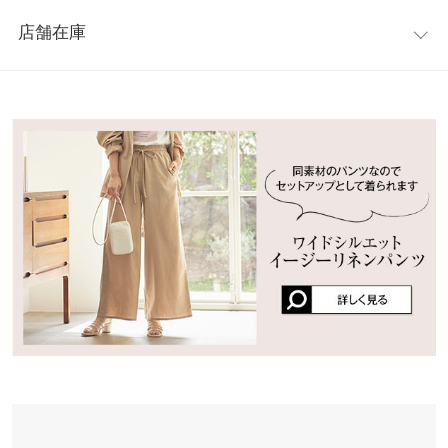
レビュー：4件
ルなシルエットで、どんなコーデにも羽織りやすいのは嬉しいポ
肩幅
38
店舗在庫
イント。袖をロールアップして、さりげなくさらっと羽織るのが
★★★★★
★★★★★
5
身幅
50
オススメです。
カラー：ベージュ
購入日：2022/03/01
※表示されている情報は、8/08 15:22 時点のものになります。
※キャンセル/変更不可
※在庫ありの表示でも売り切れ等の場合がございますので、詳し
袖幅
23
ジャケットだけど薄手なので着ていて苦しくないです。 可愛い
くはご利用店舗にお問い合わせください。
し、使えます！
袖丈
58.5
lettuce1620 |
身長：
156cm
~
160cm
| 体重：
46kg
~
50kg
| 足のサイズ：
兵庫県
三宮店
22.0cm
~
22.5cm
裾幅
55
店舗在庫
★★★★★
★★★★★
5
袖口幅
16
姫路店
店舗在庫
カラー：オリーブ
購入日：2021/06/10
重さ（g）
390
プラスサイズの人でも着れます！
身長別サイズガイド
サイズ規格・採寸について
lettuce2078 |
身長：
156cm
~
160cm
| 体重：
71kg
~
75kg
| 足のサイズ：
24.0cm
~
24.5cm
※生産時期の違いによる色や素材に関して、多少の個体差が生じ
ている場合がございます。予めご了承ください。
★★★★★
★★★★★
4
※上記寸法は、生産時に指示した寸法に従い掲載しております。
カラー：ベージュ
購入日：2021/06/10