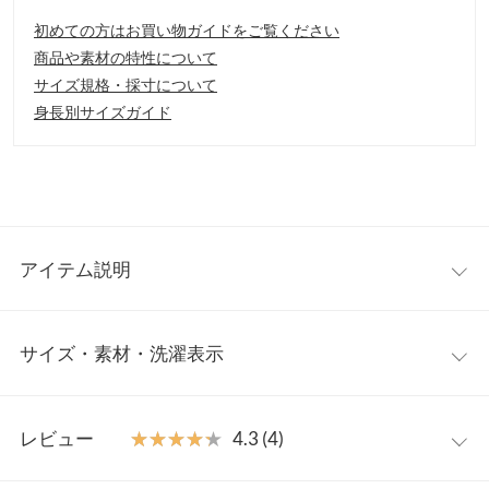
初めての方はお買い物ガイドをご覧ください
商品や素材の特性について
サイズ規格・採寸について
身長別サイズガイド
アイテム説明
シンプルで飽きがこないデザインのテーラードジャケット。女性
サイズ・素材・洗濯表示
が着て映えるシルエットにこだわったジャケットは、夏場の冷房
対策にもぴったり◎。着回し抜群で長い期間ワードローブで大活
躍するアイテムです。
ワンサイズ
【素材・サイズ感】
レビュー
★★★★★
★★★★★
4.3 (4)
綿麻混の軽やかな素材を使用しているので、着心地が良くデイリ
着丈
70.5
ーユースしやすい一着。ややオーバーサイズに仕上げたちょいユ