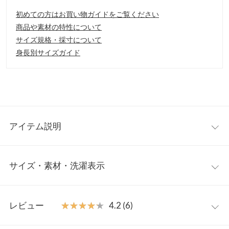
初めての方はお買い物ガイドをご覧ください
商品や素材の特性について
サイズ規格・採寸について
身長別サイズガイド
アイテム説明
クリアヒールと透け感のあるクリアチューブベルトが涼しげなサ
サイズ・素材・洗濯表示
ンダル安定感のあるクリアヒールとサッと履けるミュール仕様で
ラクチン。甲部分をしっかり支えてくれるのでフィット感もあり
歩きやすいです。
S
M
L
LL
【素材・サイズ感】
レビュー
★★★★★
★★★★★
4.2 (6)
S〜LLの4サイズ展開。つま先部分とベルト部分の配色も楽しめる
足幅
7.8
8
8.2
8.4
バリエーション