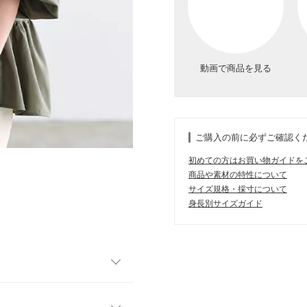
動画で商品を見る
ご購入の前に必ずご確認く
初めての方はお買い物ガイドを
商品や素材の特性について
サイズ規格・採寸について
身長別サイズガイド
ら見ても可愛いチュニックブ
ンメトリーな切り替えライン