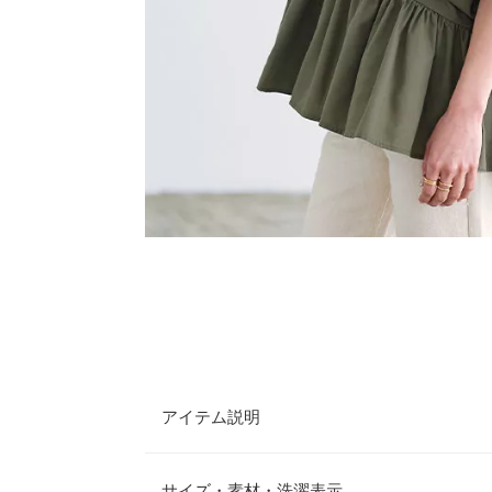
アイテム説明
ボリューム感のあるバルーン袖が目を引き、どこか
ラウス。一枚で大人可愛い雰囲気が叶います。アシ
サイズ・素材・洗濯表示