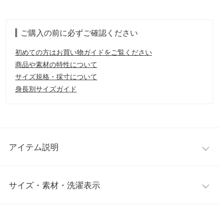
ご購入の前に必ずご確認ください
初めての方はお買い物ガイドをご覧ください
商品や素材の特性について
サイズ規格・採寸について
身長別サイズガイド
アイテム説明
バックリボンデザインが目を引くトップス。パイピングやシャー
サイズ・素材・洗濯表示
リングスリーブなど、今年らしいニュアンスが詰め込まれたアイ
テムです。旬なフレアスカートでキレイ見えするスタイルも、デ
ニム合わせでカジュアルなスタイルもおすすめです。
ワンサイズ