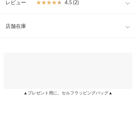
【素材・サイズ感】
レビュー
★★★★★
★★★★★
4.5 (2)
身体のラインを強調しすぎず、伸縮性のある生地感なので着心地
着丈
55
も抜群◎。サラッとした肌触りでこれからの季節にもストレスフ
レビュー：2件
リーでご着用いただけます。
身幅
42
店舗在庫
※キャンセル/変更不可
★★★★★
★★★★★
5
肩幅
30
カラー：アイボリー
購入日：2021/07/13
※表示されている情報は、8/08 10:14 時点のものになります。
※在庫ありの表示でも売り切れ等の場合がございますので、詳し
裾幅
44
すごくかわいいし着心地が良いです！夏沢山着ました。
くはご利用店舗にお問い合わせください。
lettuce1697 |
身長：
161cm
~
165cm
| 体重：
46kg
~
50kg
| 足のサイズ：
袖丈
36
23.0cm
~
23.5cm
兵庫県
三宮店
袖幅
18.5
店舗在庫
★★★★★
★★★★★
4
袖口幅
12
カラー：ライトグリーン
購入日：2021/07/14
▲プレゼント用に。セルフラッピングバッグ▲
姫路店
店舗在庫
色が絶妙で可愛いです！
身長別サイズガイド
サイズ規格・採寸について
lettuce96111 |
身長：
161cm
~
165cm
| 体重：
46kg
~
50kg
| 足のサイズ：
※生産時期の違いによる色や素材に関して、多少の個体差が生じ
24.0cm
~
24.5cm
ている場合がございます。予めご了承ください。
※上記寸法は、生産時に指示した寸法に従い掲載しております。