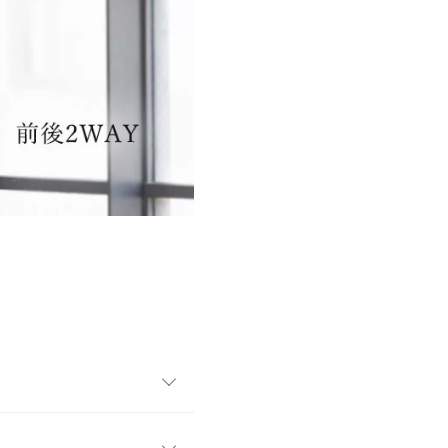
一枚。ショート丈なのですっ
りやすく、ハイウエストのボ