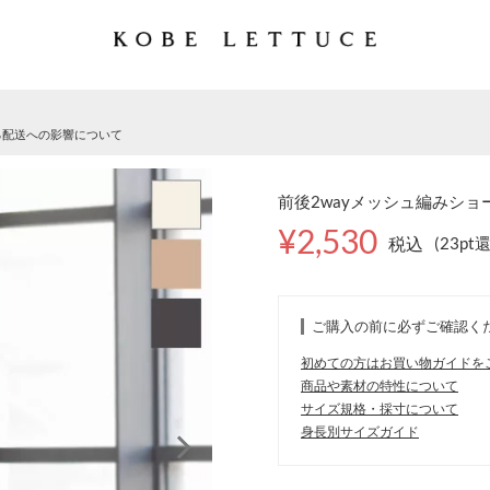
る配送への影響について
前後2wayメッシュ編みショー
¥2,530
税込
(23pt
ご購入の前に必ずご確認く
初めての方はお買い物ガイドを
商品や素材の特性について
サイズ規格・採寸について
身長別サイズガイド