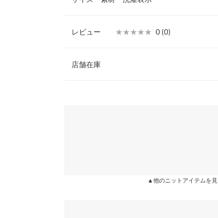
トムや、ロング丈のワンピースとも相性バツグン。
る袖で、可愛いさ×メッシュのスパイシーさが、1
叶えます。
レビュー
★★★★★
★★★★★
0 (0)
【素材・サイズ感】
着丈
ショート丈とドロップショルダーがこなれ感を演出
レビュー：0件
ら、体のラインがきれいに見えるシルエットにもこ
店舗在庫
身幅
も大きすぎないので、着るだけでさりげない肌見せ
※キャンセル/変更不可
肩幅
more
※表示されている情報は、8/07 02:30 時点のものになりま
※在庫ありの表示でも売り切れ等の場合がございますので
わせください。
裾幅
袖丈
兵庫県
三宮店
袖幅
袖口幅
姫路店
▲他のニットアイテムを見
身長別サイズガ
※生産時期の違いによる色や素材に関して、多少の個体
す。予めご了承ください。