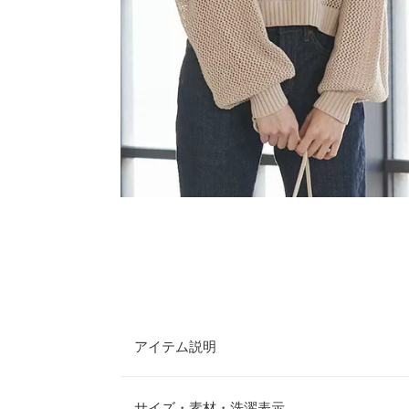
アイテム説明
メッシュ編みニットで自然な肌見せスタイルが叶う
きり見えはもちろん、スタイリングのバランスも取
サイズ・素材・洗濯表示