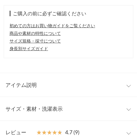
ご購入の前に必ずご確認ください
初めての方はお買い物ガイドをご覧ください
商品や素材の特性について
サイズ規格・採寸について
身長別サイズガイド
アイテム説明
クロシェ編みデザインが今年らしいノースリトップス。襟元と袖
サイズ・素材・洗濯表示
口のフリルに加え、バックリボンが程よいアクセントとなり、全
方位可愛い印象に。いつものコーデに程良い甘さをプラスしたい
ときにオススメのアイテムです。
ワンサイズ
【素材・サイズ感】
レビュー
★★★★★
★★★★★
4.7 (9)