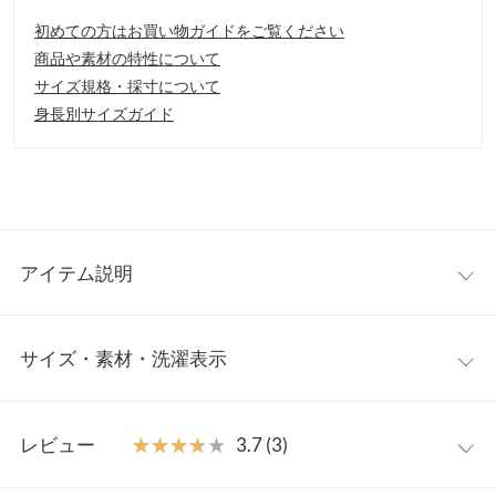
初めての方はお買い物ガイドをご覧ください
商品や素材の特性について
サイズ規格・採寸について
身長別サイズガイド
アイテム説明
程よい光沢感のサテンプリーツスカート。シワ感を表現したワッ
サイズ・素材・洗濯表示
シャープリーツ加工でニュアンスがつき、カジュアルにも使いや
すいアイテムです。裏地付きなので、一枚でも安心して着用いた
だけます◎。
ワンサイズ
【素材・サイズ感】
レビュー
★★★★★
★★★★★
3.7 (3)
シーズンレスで着用でき、夏に向けてはTシャツなどと合わせた
【A】総丈
88
スタイルにも似合う軽めの素材を使用。程よい光沢感のあるポリ