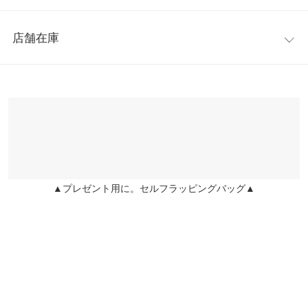
着丈
84
用。身体のラインを拾い過ぎないシルエットで着心地◎。ヒップ
レビュー：0件
の隠れる丈感で体型カバーにも繋がります。
身幅
55
店舗在庫
※キャンセル/変更不可
more
レビューを書く
裾幅
50
※表示されている情報は、8/06 17:22 時点のものになります。
投稿でポイントプレゼント
※在庫ありの表示でも売り切れ等の場合がございますので、詳し
袖丈
80
くはご利用店舗にお問い合わせください。
袖幅
20
兵庫県
三宮店
袖口幅
8.5
店舗在庫
身長別サイズガイド
サイズ規格・採寸について
▲プレゼント用に。セルフラッピングバッグ▲
姫路店
店舗在庫
※生産時期の違いによる色や素材に関して、多少の個体差が生じ
ている場合がございます。予めご了承ください。
※上記寸法は、生産時に指示した寸法に従い掲載しております。
生産時期の違いによる製造時の個体差が多少生じている場合がご
ざいます。また、商品についたメーカータグの数値とは異なる場
合がございます。予めご了承ください。