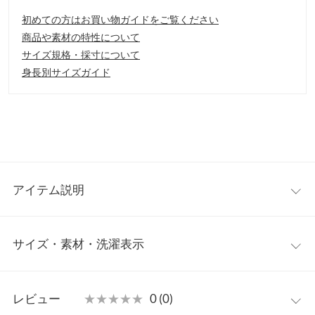
初めての方はお買い物ガイドをご覧ください
商品や素材の特性について
サイズ規格・採寸について
身長別サイズガイド
アイテム説明
お肌に優しい綿ニットの登場。ちくちくが気になる方、赤ちゃん
サイズ・素材・洗濯表示
を抱っこするママさんにもおすすめです。トレンドライクなレイ
ヤードスタイルも楽しめて、デイリー使いにプラスしたいアイテ
ムです。
ワンサイズ
【素材・サイズ感】
レビュー
★★★★★
★★★★★
0 (0)
ちくちく感が抑えられた肌あたりの良い綿100%ニット素材を使