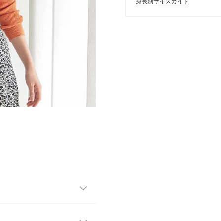
身長別サイズガイド
ーカッティングニット。開き
囲気に仕上がります。スカー