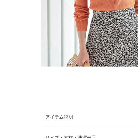
アイテム説明
トレンドライクでヘルシーな肌見せが叶うショルダ
過ぎないカッティング部分が、上品で女性らしい雰
サイズ・素材・洗濯表示