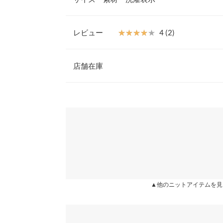
トにもパンツにも相性抜群で、バランスが取りやす
【素材・サイズ感】
肌当たりの良いニット素材を使用。伸縮性もあり、
レビュー
★★★★★
★★★★★
4 (2)
を拾い過ぎない程よいフィット感なのも嬉しいポイ
着丈
は、開き過ぎないシルエットで、上品にまとまる肌
レビュー：2件
※キャンセル/変更不可
店舗在庫
身幅
肩幅
★★★★★
★★★★★
4
※表示されている情報は、8/08 22:08 時点のものになりま
カラー：オレンジ
※在庫ありの表示でも売り切れ等の場合がございますので
購入日：2024/04/18
わせください。
裾幅
いい色で厚手です
袖丈
兵庫県
三宮店
もち様 |
身長：
156cm
~
160cm
| 体重：
71kg
~
75
袖幅
袖口幅
姫路店
★★★★★
★★★★★
4
カラー：ネイビー
購入日：2021/03/14
▲他のニットアイテムを見
身長別サイズガ
大きい！リブニットだから、伸びる素材だしもう少
※生産時期の違いによる色や素材に関して、多少の個体
綺麗だったのでは？と思った でも、肌触りはいい
す。予めご了承ください。