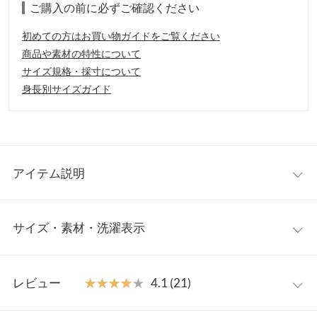
ご購入の前に必ずご確認ください
初めての方はお買い物ガイドをご覧ください
商品や素材の特性について
サイズ規格・採寸について
身長別サイズガイド
アイテム説明
切りっぱなしのデザインが今年っぽく、こなれ感を演出してくれ
サイズ・素材・洗濯表示
るワイドパンツ。コーディネートに取り入れるだけでリラックス
感も感じさせるワイドシルエットが、大人カジュアルな着こなし
へと導きます。インスタイルはもちろん、オーバーサイズのトッ
M
L
プスと合わせたゆるゆるコーデもオススメ◎
レビュー
★★★★★
★★★★★
4.1 (21)
【素材・サイズ感】
前股上
28.4
28.9
股上深めなシルエットでワイドストレートがベースながらも、す