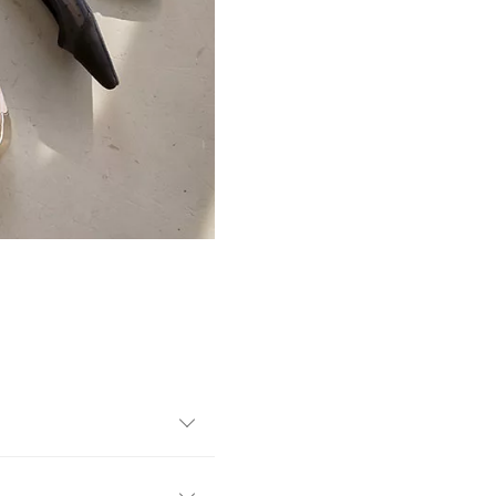
いパンプスが登場。ポインテ
が出る優秀アイテム。