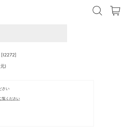
2272]
還元
)
ださい
ご覧ください