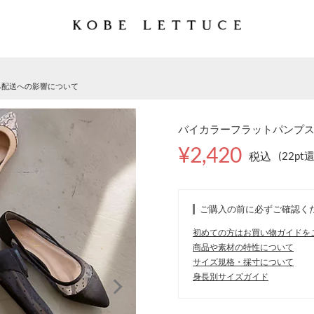
る配送への影響について
バイカラーフラットパンプス [I
¥2,420
税込
(22pt
ご購入の前に必ずご確認く
初めての方はお買い物ガイドを
商品や素材の特性について
サイズ規格・採寸について
身長別サイズガイド