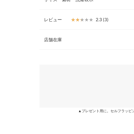
【素材・サイズ感】
S〜LLの4サイズ展開。素材のバリエーションが豊
S
品です。
レビュー
★★★★★
★★★★★
2.3 (3)
※ドットブラックのみ、サイズが大きく感じられる
筒丈
-
は中敷きをご使用ください。
レビュー：3件
※キャンセル/変更不可
店舗在庫
足幅
7
【サイズ】
S:22.5-23.0/M:23.0-23.5/L:23.5-24.0/LL:24.0-24.
つま先口
7.5
★★★★★
★★★★★
5
※表示されている情報は、8/07 10:30 時点のものになりま
【実寸(cm)約】
カラー：ドットブラック
※在庫ありの表示でも売り切れ等の場合がございますので
サイズ：L
購入日：2021/04/11
わせください。
甲幅
12.5
●サイズ…S/M/L/LL
●筒丈…5.3
別のデザインも買いたいので、再販してください！
ヒール高さ
-
●足幅…7/7.2/7.4/7.6
兵庫県
三宮店
なつみハーバリスト |
●つま先口…7.5/7.7/7.9/8.1
前高さ
-
●甲幅…12.5/12.7/12.9/13.1
●ヒール高さ…2.5
片足の重さ（g）
-
姫路店
★★★★★
★★★★★
1
●前高さ…1
カラー：ドットブラック
サイズ：L
購入日：2021/03/19
●重さ(片足)…170g
▲プレゼント用に。セルフラッピ
身長別サイズガ
【素材】
デザインが可愛くとても気に入りましたが、他の方
合成皮革
※生産時期の違いによる色や素材に関して、多少の個体
に「カチッカチッ」と謎の音が出て気になりとても
※【伸縮】なし/【淡色透け】なし/【濃色透け】
す。予めご了承ください。