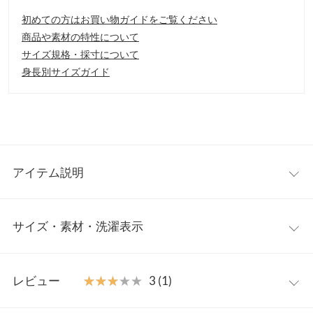
初めての方はお買い物ガイドをご覧ください
商品や素材の特性について
サイズ規格・採寸について
身長別サイズガイド
アイテム説明
大人気のスクエアモチーフがチャンキーヒールになってお目見
サイズ・素材・洗濯表示
え。3cmのチャンキーヒールで安定感抜群。足元から女性らしい
抜け感を演出します。
【素材・サイズ感】
【実寸(cm)約】
S〜LLの4サイズ展開。脱げにくいように小さめのお作りなので、
レビュー
★★★★★
★★★★★
3 (1)
●サイズ…S/M/L/LL
いつもより1サイズUPがおすすめです。
●足幅…6.7/6.9/7.1/7.3
※キャンセル/変更不可