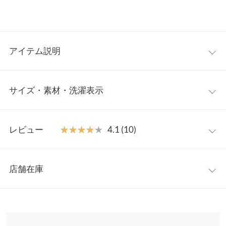
アイテム説明
ニュアンスのある絶妙な加工感がサマ見えするストレートデニム
サイズ・素材・洗濯表示
パンツ。ウエスト周りは、スッキリと見せながら、太ももから下
は程よいゆとりのあるシルエットで、スタイル良く、着こなせま
す。フラットなシューズでも、バランス良く合わせ易い適度な丈
S
M
感も◎
レビュー
★★★★★
★★★★★
4.1 (10)
【素材・サイズ感】
前股上
30
31
程よいコシのあるデニム素材。オールシーズン着用可能な素材
レビュー：10件
感。身長やサイズに合わせて選べる2サイズ展開が嬉しいポイン
ウエスト幅
33
35
店舗在庫
ト。ウエストはすっきりしたデザインで、程よいゆとりのストレ
★★★★★
★★★★★
5
ヒップ幅
47
49
ートシルエットが、オトナカジュアルに◎カラーリングが絶妙
カラー：グレー
サイズ：S
購入日：2023/09/18
※表示されている情報は、8/08 03:50 時点のものになります。
で、オシャレ見え間違いなし。
※在庫ありの表示でも売り切れ等の場合がございますので、詳し
裾幅
21.5
22.5
色味、丈感、サイズ全てちょうど良かったです！ 私の場合、サイ
※キャンセル/変更不可
くはご利用店舗にお問い合わせください。
ズを小さくしても丈が長い、丈がちょうど良くてもお腹周りのサ