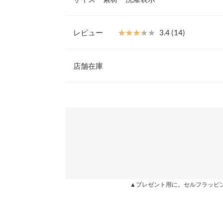
トムに合わせても、きちんと感が出せるので、忙し
洗練されたスタイルが手に入ります。
Uネックフリル
【素材・サイズ感】
レビュー
★★★★★
★★★★★
3.4 (14)
細やかなシボ感のあるカットソージョーゼット生地
着丈（前）
シワになりにくく、ノーアイロンで着る事が出来て
レビュー：14件
心地も◎ご自宅でお洗濯ができるので気兼ねなく着
店舗在庫
着丈（後）
枚でキマる着映えする神トップス。
※キャンセル/変更不可
身幅
★★★★★
★★★★★
5
※表示されている情報は、8/07 14:57 時点のものになりま
カラー：モカ
※在庫ありの表示でも売り切れ等の場合がございますので
タイプ：キーネックフレア
購入日：2021/11/0
わせください。
肩幅
150cmなので少し丈長かったです！でもワンピー
裾幅
ったです！
兵庫県
三宮店
袖丈
ありけび |
身長：
151cm
~
155cm
| 体重：
46kg
~
50
袖幅
姫路店
★★★★★
★★★★★
5
▲プレゼント用に。セルフラッピ
袖口幅
カラー：ブラック
タイプ：スクエアボリューム袖
購入日：202
まだ試着のみですが、袖を肘まで上げるとボリュー
スクエアボリューム袖