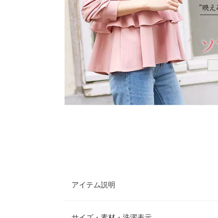
アイテム説明
大人に嬉しい全方位褒められブラウスの登場。デザ
叶う3タイプデザイン。お好みに合わせて選べるの
サイズ・素材・洗濯表示