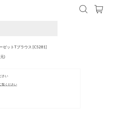
ーゼットTブラウス [C5281]
還元
)
ださい
ご覧ください