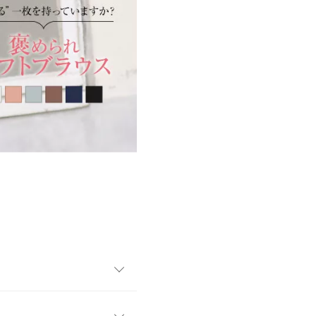
イン性があり、体形カバーも
も嬉しいポイント。シンプルボ