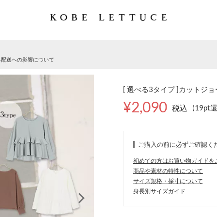
る配送への影響について
[ 選べる3タイプ ]カットジョ
¥2,090
税込
(19pt
ご購入の前に必ずご確認く
初めての方はお買い物ガイドを
商品や素材の特性について
サイズ規格・採寸について
身長別サイズガイド