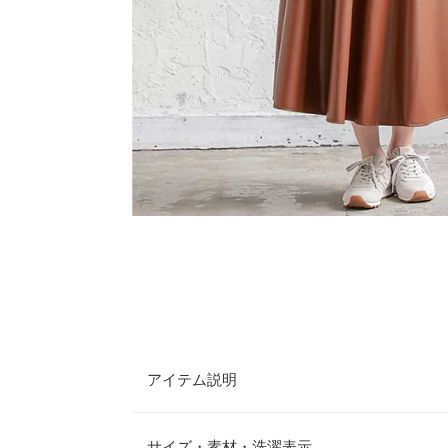
アイテム説明
上品で程よいツヤ感が、華やかな雰囲気に仕上がる
に揺れる軽やかなフレアラインで、女性らしさ◎着
サイズ・素材・洗濯表示