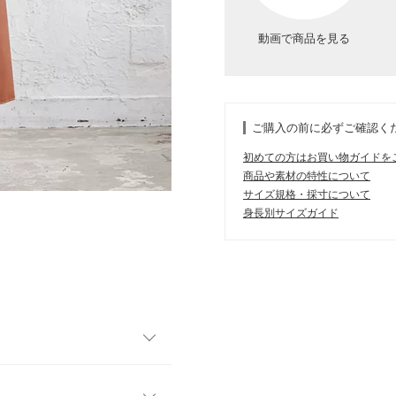
動画で商品を見る
ご購入の前に必ずご確認く
初めての方はお買い物ガイドを
商品や素材の特性について
サイズ規格・採寸について
身長別サイズガイド
エコレザースカート。動く度
ているだけでサマになり、存