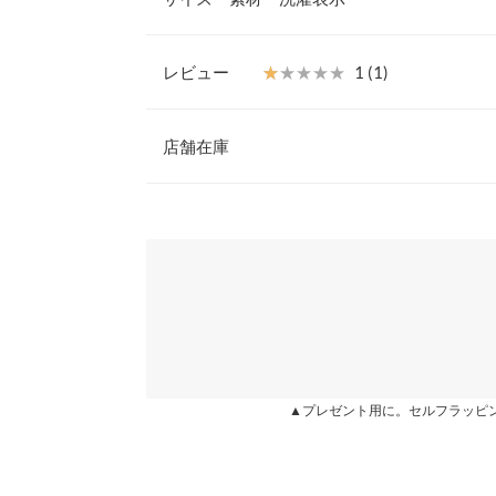
在感のあるひと品。
【素材・サイズ感】
柔らかな風合いで、程よいツヤ感のある肌触りの良
レビュー
★★★★★
★★★★★
1 (1)
エストのフロントはすっきりとしたデザインで、バ
ウエスト幅
したギャザーが入ったシルエットで、サマ見えしま
レビュー：1件
※キャンセル/変更不可
店舗在庫
ヒップ幅
裾幅
★★★★★
★★★★★
1
※表示されている情報は、8/08 18:25 時点のものになりま
カラー：ベージュ
※在庫ありの表示でも売り切れ等の場合がございますので
購入日：2022/12/24
わせください。
総丈
デブにはきつい。
身長別サイズガ
兵庫県
三宮店
もち様 |
身長：
156cm
~
160cm
| 体重：
71kg
~
75
※生産時期の違いによる色や素材に関して、多少の個体
す。予めご了承ください。
※上記寸法は、生産時に指示した寸法に従い掲載してお
姫路店
造時の個体差が多少生じている場合がございます。また
more
▲プレゼント用に。セルフラッピ
値とは異なる場合がございます。予めご了承ください。