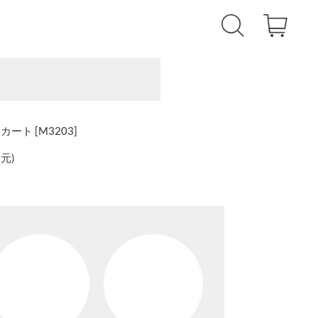
ト [M3203]
還元
)