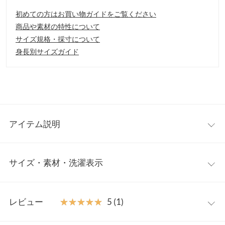
初めての方はお買い物ガイドをご覧ください
商品や素材の特性について
サイズ規格・採寸について
身長別サイズガイド
アイテム説明
シンプルでコンパクトながら口開きも良く使い勝手の良さがおす
サイズ・素材・洗濯表示
すめです。手持ちでもショルダーでもコーディネートに合わせて
使い分けて。かっちりしすぎない小さめハンドルできちんと感の
あるデザイン
ワンサイズ
【素材・サイズ感】
レビュー
★★★★★
★★★★★
5 (1)
滑らかなスムースレザー調。コロンとしたハンドバッグの大きさ
【A】高さ
15
で持ちやすいカラバリ。