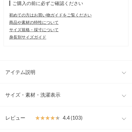
ご購入の前に必ずご確認ください
初めての方はお買い物ガイドをご覧ください
商品や素材の特性について
サイズ規格・採寸について
身長別サイズガイド
アイテム説明
快適にお手続きいただけるようサーバー増強を図っております
サイズ・素材・洗濯表示
が、アクセス集中時はサイト動作が重くなったり、順番待ち制に
随時切り替わることがございます。予めご了承くださいませ。
ワンサイズ
大人気インフルエンサー、岡部あゆみさんコラボの新作が登場。
レビュー
★★★★★
★★★★★
4.4 (103)
シーズンムード漂うストライプ柄のフレアスカート。たっぷりの
【A】総丈
90
生地を使用したフレアラインが、ドラマティックに美しいシルエ