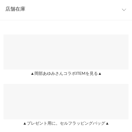
レビュー：103件
ットを作り出します。
【A】ウエスト幅
30〜48
店舗在庫
【素材・サイズ感】
★★★★★
★★★★★
5
【A】裾幅
230
肌触りサラっとしたストライプ生地を使用。裏地付きで、安心し
カラー：パープル
購入日：2021/06/10
※表示されている情報は、8/07 20:41 時点のものになります。
て着用頂けます。サイドのポケット付きも嬉しいポイント。ウエ
※在庫ありの表示でも売り切れ等の場合がございますので、詳し
【B】総丈
72
ずっと迷ってたけど 気になって購入しました 凄く鮮やかな素敵な
ストフロントは、すっきり見えるデザインで、バックはゴム仕
くはご利用店舗にお問い合わせください。
色なので コーデがパッと明るくなります！ 買って良かった！
様。快適な穿き心地も兼ね備えています。
身長別サイズガイド
サイズ規格・採寸について
※キャンセル/変更不可
mnm |
身長：
~
| 体重：
~
| 足のサイズ：
~
兵庫県
三宮店
店舗在庫
【A】本体【B】裏地
★★★★★
★★★★★
5
▲岡部あゆみさんコラボITEMを見る▲
※生産時期の違いによる色や素材に関して、多少の個体差が生じ
カラー：パープル
購入日：2021/07/30
姫路店
店舗在庫
ている場合がございます。予めご了承ください。
最高に可愛いです！ 以前、ブラックを購入して気に入って色違い
※上記寸法は、生産時に指示した寸法に従い掲載しております。
を再購入しました。 骨格ストレートでぽっこりお腹が気になる体
生産時期の違いによる製造時の個体差が多少生じている場合がご
型ですが、ゴムとフレアデザインのおかげで体型を上手く隠せて
ざいます。また、商品についたメーカータグの数値とは異なる場
います♪ ポケット付きもかなり嬉しいです
合がございます。予めご了承ください。
ぶん |
身長：
156cm
~
160cm
| 体重：
61kg
~
65kg
| 足のサイズ：
22.0cm
~
22.5cm
▲プレゼント用に。セルフラッピングバッグ▲