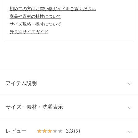
初めての方はお買い物ガイドをご覧ください
商品や素材の特性について
サイズ規格・採寸について
身長別サイズガイド
アイテム説明
ボリュームのあるバルーン袖が魅力のニットワンピース。体のラ
サイズ・素材・洗濯表示
インが響きにくいIラインシルエットなので、女性らしさを演出し
ます。付属のベルトでウエストマークするとスタイルアップ効果
も期待できます。
ワンサイズ
【素材・サイズ感】
レビュー
★★★★★
★★★★★
3.3 (9)
柔らかく伸縮性のあるニット素材。袖部分は裏地付きのシャツ素