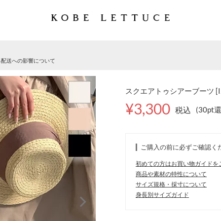
る配送への影響について
スクエアトゥシアーブーツ [I2
¥3,300
税込
(30pt
ご購入の前に必ずご確認く
初めての方はお買い物ガイドを
商品や素材の特性について
サイズ規格・採寸について
身長別サイズガイド