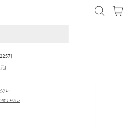
257]
還元
)
ださい
ご覧ください