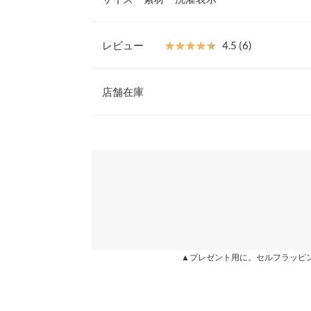
を選ばずに足元からおしゃれ度をグンとアップして
違いなし。
S
【素材・サイズ感】
レビュー
★★★★★
★★★★★
4.5 (6)
S〜LLの4サイズ展開。安定感のある6cmヒール
筒丈
-
スにも◎。
レビュー：6件
※キャンセル/変更不可
店舗在庫
履口周り
22
【サイズ】
S:22.5-23.0/M:23.0-23.5/L:23.5-24.0/LL:24.0-24.
足幅
7.2
★★★★★
★★★★★
5
※表示されている情報は、8/07 03:13 時点のものになりま
【実寸(cm)約】
カラー：ブラック
※在庫ありの表示でも売り切れ等の場合がございますので
サイズ：L
購入日：2021/02/26
わせください。
つま先口
7.8
●サイズ…S/M/L/LL
●筒丈…15.5
すごいオシャレ。黒はジーンズに仕込むとまだ上着
甲幅
15
●履口周り…22/23/24/25
ボリュームもありながら 重くなくて良い感じ。
兵庫県
三宮店
●足幅…7.2/7.4/7.6/7.8
ヒール高さ
-
lettuce585 |
身長：
166cm
~
170cm
| 体重：
51kg
~
55
●つま先口…7.8/8/8.2/8.4
●甲幅…15/15.2/15.4/15.6
前高さ
-
姫路店
●ヒール高さ…6
★★★★★
★★★★★
5
●前高さ…0.8
▲プレゼント用に。セルフラッピ
片足の重さ（g）
-
カラー：ベージュ
サイズ：L
購入日：2021/02/24
●重さ(片足)…250g
【素材】
身長別サイズガ
一目惚れして、ベージュのLを購入しました！普段スニ
合成皮革