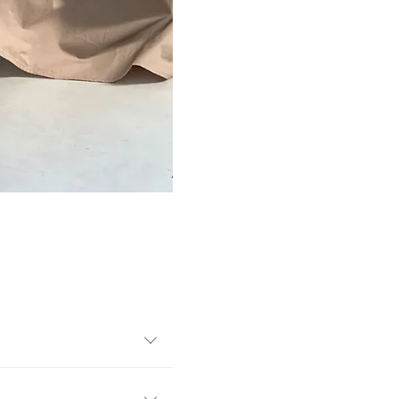
素足で履いてヌーディに魅せ
むのがおすすめです。コーデ