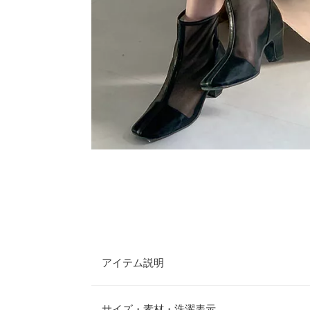
アイテム説明
トレンドのシアーをブーツに施した旬なアイテム。
たり、ソックスやタイツを合わせて色味や柄を楽し
サイズ・素材・洗濯表示