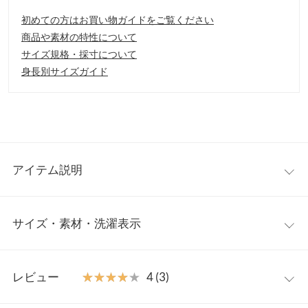
初めての方はお買い物ガイドをご覧ください
商品や素材の特性について
サイズ規格・採寸について
身長別サイズガイド
アイテム説明
フラットでソフトな素材をつかったレースアップバブーシュ。レ
サイズ・素材・洗濯表示
ースアップのスピンドルと折り込まれたソフトな生地感がナチュ
ラルな印象を醸し出してます。かかとを踏んで履くことも可能な
柔らかい作りのシューズです。
S
M
L
LL
【素材・サイズ感】
レビュー
★★★★★
★★★★★
4 (3)
S~LLの4サイズ展開。高級感のあるスムース調とナチュラルなリ
筒丈
6
6.1
6.2
6.3
ネン調素材。