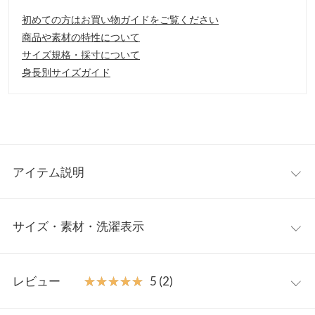
初めての方はお買い物ガイドをご覧ください
商品や素材の特性について
サイズ規格・採寸について
身長別サイズガイド
アイテム説明
前後2WAYで楽しめて、ジャガード生地が目を惹くブラウス。ボ
サイズ・素材・洗濯表示
リューム感のある袖のシルエットがトレンドライクに仕上がりま
す。ボタンの方を前にして、羽織るコーディネートもオシャレに
キマります。
ワンサイズ
【素材・サイズ感】
レビュー
★★★★★
★★★★★
5 (2)
肌触りの良い素材を使用。ジャガード部分も程よい透け感が上品
着丈
79
に映ります。少し凹凸感のあるジャガードの柄も印象的。ゆった