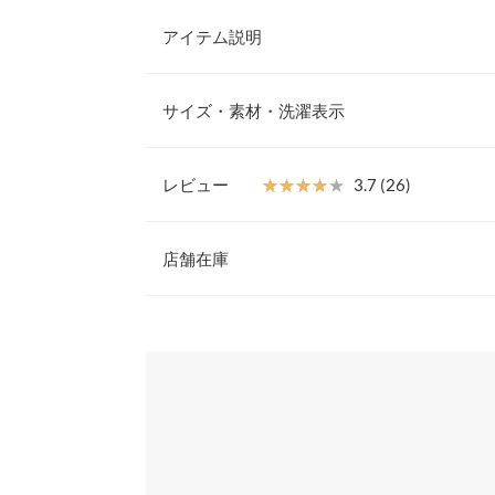
アイテム説明
レイヤードにも重宝！プチプラカットソ
サイズ・素材・洗濯表示
スに使える、チュニックカットソーが登場。ゆった
フリーな着心地。裾に向かって広がるフレアライン
ながら、1枚でもこなれ感が叶います。重ね着して
レビュー
★★★★★
★★★★★
3.7 (26)
地なのも◎
着丈
【ほかにも着回し力抜群♪】
・ベストとのレイヤー
レビュー：26件
てもちろん。 ・ニットやスウェットと重ねて、
店舗在庫
肩幅
・ショート丈トップスと合わせたレイヤードスタ
身幅
★★★★★
★★★★★
5
※表示されている情報は、8/08 20:29 時点のものになりま
カラー：ブラック
※在庫ありの表示でも売り切れ等の場合がございますので
タイプ：スリット
購入日：2024/01/11
【素材・サイズ感】
わせください。
袖幅
肌触りの良い綿混のカットソー素材を使用。ゆった
ゆったりなＴシャツ探していたので良かったです！
ら、落ち感のあるフレアラインが身体を美しく見せ
袖丈
い首元の開き具合が、上品な印象に。ヒップまで隠
兵庫県
三宮店
eeeeem_iiiii |
身長：
151cm
~
155cm
| 体重：
41kg
~
45
繋がります。
裾幅
※キャンセル/変更不可
袖口幅
姫路店
★★★★★
★★★★★
5