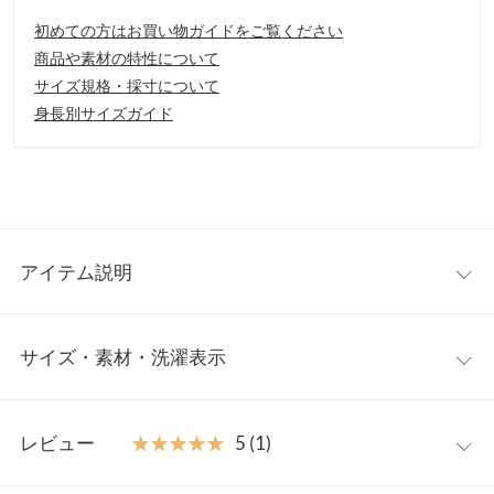
初めての方はお買い物ガイドをご覧ください
商品や素材の特性について
サイズ規格・採寸について
身長別サイズガイド
アイテム説明
リネンブレンドの本格素材のガウンコートのお目見え。オーバー
サイズ・素材・洗濯表示
サイズ×ロング丈でゆったりとリッチな雰囲気の着こなしが叶い
ます。袖口を折り返してもこなれた着こなしに。
【素材・サイズ感】
ワンサイズ
リネンのナチュラルな表面感とさらっとしたタッチ。軽く羽織れ
レビュー
★★★★★
★★★★★
5 (1)
るので着心地の良い1着。サイドスリットで足さばきもスムーズ
着丈
118
に。デイリーにはもちろん通勤、結婚式などのオケージョンシー