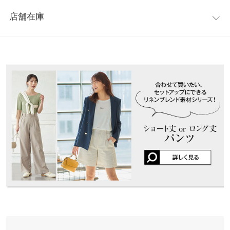
レビュー：1件
ンにまで幅広く活躍してくれそう。プチプライスとは思えない高
肩幅
60
店舗在庫
品質アウターです。
★★★★★
★★★★★
5
身幅
57
※キャンセル/変更不可
カラー：グレージュ
購入日：2021/05/13
※表示されている情報は、8/08 20:11 時点のものになります。
※在庫ありの表示でも売り切れ等の場合がございますので、詳し
袖幅
21
セットアップで購入。リネンだし少し暑い日でも着れる！
くはご利用店舗にお問い合わせください。
ぱーこ |
身長：
156cm
~
160cm
| 体重：
51kg
~
55kg
| 足のサイズ：
23.0cm
袖丈
50
~
23.5cm
兵庫県
三宮店
裾幅
62
店舗在庫
more
レビューを書く
袖口幅
15
姫路店
投稿でポイントプレゼント
店舗在庫
重さ（g）
700
身長別サイズガイド
サイズ規格・採寸について
※生産時期の違いによる色や素材に関して、多少の個体差が生じ
ている場合がございます。予めご了承ください。
※上記寸法は、生産時に指示した寸法に従い掲載しております。