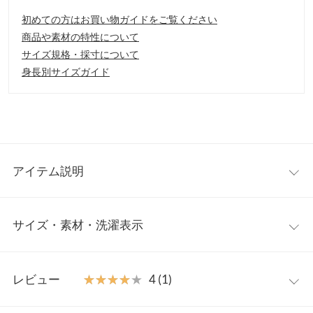
初めての方はお買い物ガイドをご覧ください
商品や素材の特性について
サイズ規格・採寸について
身長別サイズガイド
アイテム説明
トレンドライクな「シアー」感があるタートルニットとサテンキ
サイズ・素材・洗濯表示
ャミのお得なセットアイテム。1枚でこなれたトップスコーディ
ネートがキマります。サテンキャミはインナー使いはもちろん、
レイヤードスタイルにも◎。
ワンサイズ
【素材・サイズ感】
レビュー
★★★★★
★★★★★
4 (1)
タートルは、肌触りサラッとしたニット素材を使用。キャミソー
【A】着丈
59
ルは、程よい光沢感のサテン素材を使用。身体のラインを拾い過