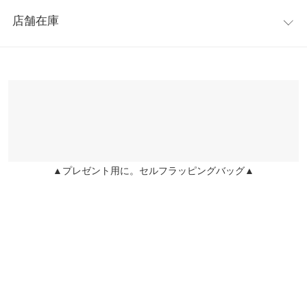
レビュー：1件
ぎないサイズ感。短めのタートルなので、首元の締め付け感が苦
【A】身幅
46
店舗在庫
手な方にもオススメ。
★★★★★
★★★★★
4
【A】肩幅
36
※キャンセル/変更不可
カラー：オフホワイト
購入日：2024/10/10
※表示されている情報は、8/06 17:39 時点のものになります。
※在庫ありの表示でも売り切れ等の場合がございますので、詳し
【A】袖幅
17
真っ白のニットに、アイボリーのサテンキャミ、可愛いです。
くはご利用店舗にお問い合わせください。
user_20231223144045009229 |
身長：
156cm
~
160cm
| 体重：
46kg
~
50kg
【A】袖丈
61
| 足のサイズ：
~
兵庫県
三宮店
【A】裾幅
30
店舗在庫
more
レビューを書く
【A】袖口幅
7.5
▲プレゼント用に。セルフラッピングバッグ▲
姫路店
投稿でポイントプレゼント
店舗在庫
【B】着丈
48
【B】身幅
48
【B】裾幅
50
身長別サイズガイド
サイズ規格・採寸について