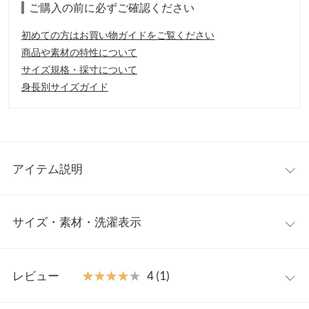
ご購入の前に必ずご確認ください
初めての方はお買い物ガイドをご覧ください
商品や素材の特性について
サイズ規格・採寸について
身長別サイズガイド
アイテム説明
これ1枚で、コーディネートが完成するお得な2点セット。旬な細
サイズ・素材・洗濯表示
ストラップは体型やお好みで結べるのも魅力のひとつ。メロー始
末がされたリブのインナーは、シンプルながらアクセントにな
り、使い回ししやすいのが◎。
ワンサイズ
【素材・サイズ感】
レビュー
★★★★★
★★★★★
4 (1)
リブインナーは、ロングシーズン着て頂きやすい肌あたりのいい
【A】着丈
58
カット素材を使用。オールインワンは、程よい伸縮性があるサラ