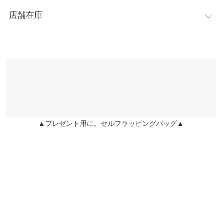
レビュー：1件
ッとした肌触りの素材を使用。ゆるめのサイズ感で快適な着心
【A】身幅
42
店舗在庫
地。
★★★★★
★★★★★
4
【A】肩幅
37
※キャンセル/変更不可
カラー：ダスティミント
購入日：2021/05/16
※表示されている情報は、8/06 12:34 時点のものになります。
※在庫ありの表示でも売り切れ等の場合がございますので、詳し
【A】袖幅
15
色は写真より少し暗めに感じました。159cmですが着丈はちょう
くはご利用店舗にお問い合わせください。
どよく、ストレッチもあるので子供と公園に行っても動きやすか
【A】袖丈
57
ったです。洗濯してもシワにならないし、早速ヘビロテしてま
兵庫県
三宮店
す。
【A】裾幅
42
店舗在庫
なつまあ |
身長：
156cm
~
160cm
| 体重：
51kg
~
55kg
| 足のサイズ：
23.0cm
【A】袖口幅
9
~
23.5cm
▲プレゼント用に。セルフラッピングバッグ▲
姫路店
店舗在庫
【B】総丈
108
more
レビューを書く
【B】股下
60
投稿でポイントプレゼント
【B】ワタリ幅
34
【B】身幅
43