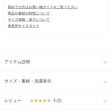
初めての方はお買い物ガイドをご覧ください
商品や素材の特性について
サイズ規格・採寸について
身長別サイズガイド
アイテム説明
シャープな印象のスクエアトゥにリボンをワンポイントであしら
サイズ・素材・洗濯表示
ったバレエシューズ。ローヒールで安定感があり歩きやすいの
で、デイリーユースにもおすすめ。シンプルながら旬のデザイン
が足元をシックな雰囲気にアップデートしてくれます。
S
M
L
LL
【素材・サイズ感】
レビュー
★★★★★
★★★★★
5 (1)
S LLの4サイズ展開。合わせやすいベーシックカラーと春らしいメ
筒丈
6.5
6.5
7
7
タリックカラーの4色展開。素足にはもちろん、ソックスやタイ