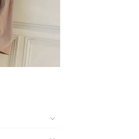
セントになるブラウス。袖はフレ
がります。ボトムがシンプル