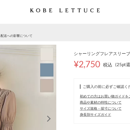
る配送への影響について
シャーリングフレアスリーブブ
¥2,750
税込
(25pt
ご購入の前に必ずご確認く
初めての方はお買い物ガイドを
商品や素材の特性について
サイズ規格・採寸について
身長別サイズガイド