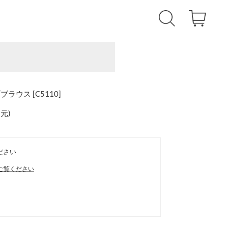
ラウス [C5110]
還元
)
ださい
ご覧ください