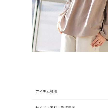
アイテム説明
前後2wayで着用OK。胸元のシャーリングがアク
アになったシルエットで、女性らしい雰囲気に仕上
サイズ・素材・洗濯表示