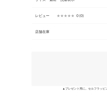
でも、こなれ感を演出出来ます。
【素材・サイズ感】
肌触りのいい滑らかな素材を使用。身体のラインを
レビュー
★★★★★
★★★★★
0 (0)
嬉しいポイント。ヒップにかかる丈感で、体型カバ
着丈
部分のシャーリングは、締め付け過ぎず◎
レビュー：0件
※キャンセル/変更不可
店舗在庫
身幅
肩幅
more
※表示されている情報は、8/10 13:53 時点のものになりま
※在庫ありの表示でも売り切れ等の場合がございますので
わせください。
裾幅
袖丈
兵庫県
三宮店
袖幅
袖口幅
姫路店
▲プレゼント用に。セルフラッピ
身長別サイズガ
※生産時期の違いによる色や素材に関して、多少の個体
す。予めご了承ください。