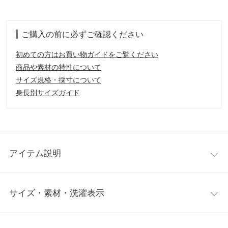
ご購入の前に必ずご確認ください
初めての方はお買い物ガイドをご覧ください
商品や素材の特性について
サイズ規格・採寸について
身長別サイズガイド
アイテム説明
1枚でサマになる主役級トップス。トレンドライクなレイヤード
サイズ・素材・洗濯表示
スタイル、着映えする袖のデティール、ニット部分がバランスの
良いショート丈で、目線が引き上がりスタイルアップ効果が高い
丈感。オススメポイント盛り沢山の優秀アイテム。
ワンサイズ