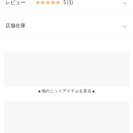
【素材・サイズ感】
レビュー
★★★★★
★★★★★
5 (1)
布帛部分は、肌触りサラッとしたシャツ素材。ニット部分は、程
着丈
57.5
よい厚みの肉感で長い期間、着て頂きやすい素材感。肩幅は狭め
レビュー：1件
で華奢見え効果も◎ニット部分を短めにすることで、ウエストラ
身幅
30
店舗在庫
インを高く見せ、スタイルアップ効果も狙える1枚に仕上げてい
★★★★★
★★★★★
5
肩幅
27
ます。
カラー：グレー
購入日：2021/02/01
※表示されている情報は、8/08 02:27 時点のものになります。
※キャンセル/変更不可
※在庫ありの表示でも売り切れ等の場合がございますので、詳し
裾幅
70
グレーの色味が可愛いので購入しました。丈感もちょうど良くパ
くはご利用店舗にお問い合わせください。
ンツでもスカートでも合わせやすいです。
袖丈
57
みかんあめ |
身長：
156cm
~
160cm
| 体重：
46kg
~
50kg
| 足のサイズ：
兵庫県
三宮店
23.0cm
~
23.5cm
袖幅
17
店舗在庫
袖口幅
9.5
▲他のニットアイテムを見る▲
姫路店
more
レビューを書く
店舗在庫
身長別サイズガイド
サイズ規格・採寸について
投稿でポイントプレゼント
※生産時期の違いによる色や素材に関して、多少の個体差が生じ
ている場合がございます。予めご了承ください。
※上記寸法は、生産時に指示した寸法に従い掲載しております。